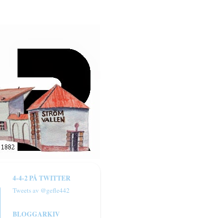
4-4-2 PÅ TWITTER
Tweets av @gefle442
BLOGGARKIV