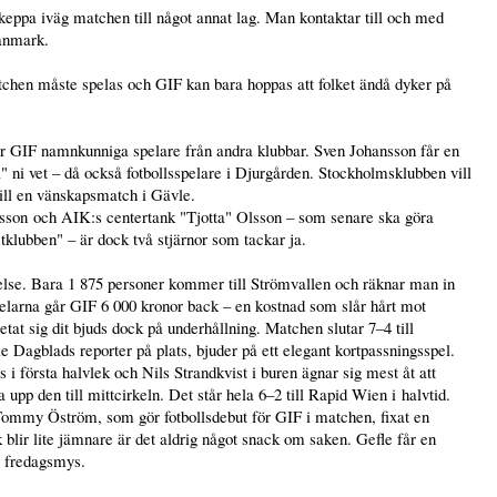
keppa iväg matchen till något annat lag. Man kontaktar till och med
Danmark.
tchen måste spelas och GIF kan bara hoppas att folket ändå dyker på
r GIF namnkunniga spelare från andra klubbar. Sven Johansson får en
ni vet – då också fotbollsspelare i Djurgården. Stockholmsklubben vill
 till en vänskapsmatch i Gävle.
n och AIK:s centertank "Tjotta" Olsson – som senare ska göra
klubben" – är dock två stjärnor som tackar ja.
else. Bara 1 875 personer kommer till Strömvallen och räknar man in
pelarna går GIF 6 000 kronor back – en kostnad som slår hårt mot
at sig dit bjuds dock på underhållning. Matchen slutar 7–4 till
e Dagblads reporter på plats, bjuder på ett elegant kortpassningsspel.
 första halvlek och Nils Strandkvist i buren ägnar sig mest åt att
 upp den till mittcirkeln. Det står hela 6–2 till Rapid Wien i halvtid.
ommy Öström, som gör fotbollsdebut för GIF i matchen, fixat en
 blir lite jämnare är det aldrig något snack om saken. Gefle får en
te fredagsmys.