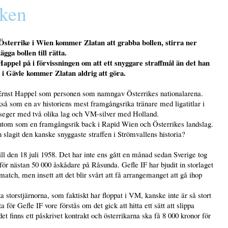
iken
Österrike i Wien kommer Zlatan att grabba bollen, stirra ner
gga bollen till rätta.
ppel på i förvissningen om att ett snyggare straffmål än det han
i Gävle kommer Zlatan aldrig att göra.
r Ernst Happel som personen som namngav Österrikes nationalarena.
om en av historiens mest framgångsrika tränare med ligatitlar i
pseger med två olika lag och VM-silver med Holland.
om som en framgångsrik back i Rapid Wien och Österrikes landslag.
lagit den kanske snyggaste straffen i Strömvallens historia?
till den 18 juli 1958. Det har inte ens gått en månad sedan Sverige tog
r nästan 50 000 åskådare på Råsunda. Gefle IF har bjudit in storlaget
tch, men insett att det blir svårt att få arrangemanget att gå ihop
 storstjärnorna, som faktiskt har floppat i VM, kanske inte är så stort
 för Gefle IF vore förstås om det gick att hitta ett sätt att slippa
finns ett påskrivet kontrakt och österrikarna ska få 8 000 kronor för