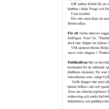
GIF jobbar febrilt för att s
klubbar i både Norge och 
Utan resultat.
Det står snart klart att ma
Strömvallen.
För att
väcka intresse ragga
förfrågan. Vem? Ja, "Tumba" 
dock inte släppa sin stjärna
VM-spelaren Reino Börjesso
succé som sångare i "Frukost
Publiksiffran
blir en besvik
kostnaden för de inlånade s
klubbens ekonomi. De som let
österrikarna som, enligt Gefl
Gefle hänger inte med alls i
hämta bollen i nät och sparka
Även om ishockeyspelaren T
reducering och andra halvlek
fotbollsläxa och publiken li