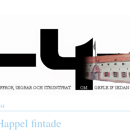
14
Happel fintade