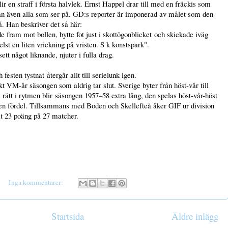
ir en straff i första halvlek. Ernst Happel drar till med en fräckis som
tan även alla som ser på. GD:s reporter är imponerad av målet som den
å. Han beskriver det så här:
fram mot bollen, bytte fot just i skottögonblicket och skickade iväg
elst en liten vrickning på vristen. S k konstspark".
t något liknande, njuter i fulla drag.
h festen tystnat återgår allt till serielunk igen.
VM-år säsongen som aldrig tar slut. Sverige byter från höst-vår till
rätt i rytmen blir säsongen 1957–58 extra lång, den spelas höst-vår-höst
ngen fördel. Tillsammans med Boden och Skellefteå åker GIF ur division
git 23 poäng på 27 matcher.
Inga kommentarer:
Startsida
Äldre inlägg