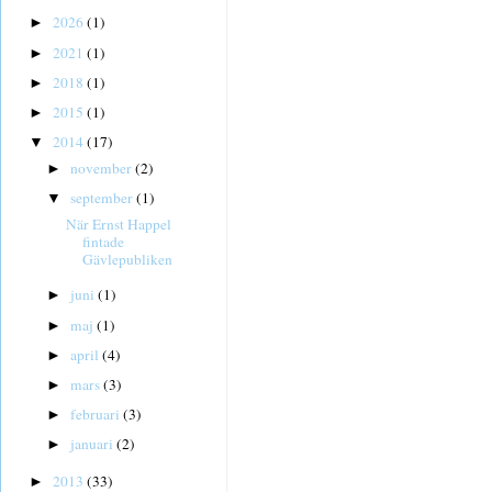
2026
(1)
►
2021
(1)
►
2018
(1)
►
2015
(1)
►
2014
(17)
▼
november
(2)
►
september
(1)
▼
När Ernst Happel
fintade
Gävlepubliken
juni
(1)
►
maj
(1)
►
april
(4)
►
mars
(3)
►
februari
(3)
►
januari
(2)
►
2013
(33)
►