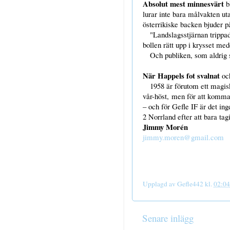
Absolut mest minnesvärt
bl
lurar inte bara målvakten u
österrikiske backen bjuder p
"Landslagsstjärnan trippade 
bollen rätt upp i krysset med
Och publiken, som aldrig set
När Happels fot svalnat
oc
1958 är förutom ett magiskt 
vår-höst, men för att komma 
– och för Gefle IF är det i
2 Norrland efter att bara ta
Jimmy Morén
jimmy.moren@gmail.com
Upplagd av
Gefle442
kl.
02:04
Senare inlägg