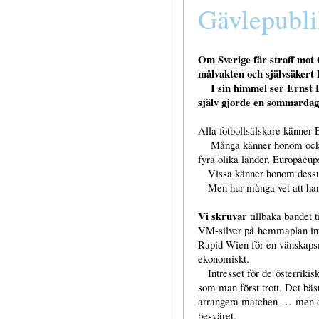
Gävlepubl
Om Sverige får straff mot 
målvakten och självsäkert lä
I sin himmel ser Ernst Ha
själv gjorde en sommardag 
Alla fotbollsälskare känne
Många känner honom också s
fyra olika länder, Europacu
Vissa känner honom dessut
Men hur många vet att han s
Vi skruvar
tillbaka bandet 
VM-silver på hemmaplan infö
Rapid Wien för en vänskapsma
ekonomiskt.
Intresset för de österrikiska
som man först trott. Det bästa
arrangera matchen … men det 
besväret.